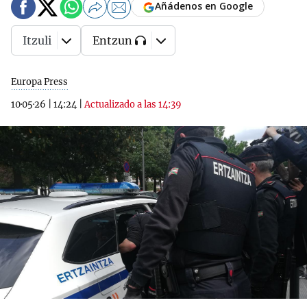
Añádenos en Google
Itzuli
Entzun
Europa Press
10·05·26
|
14:24
|
Actualizado a las 14:39