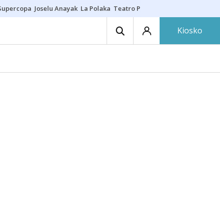
Supercopa
Joselu Anayak
La Polaka
Teatro Principal
Asier Villalibre
N
Kiosko