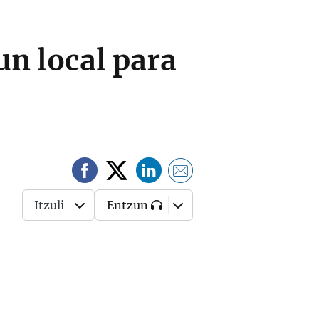
un local para
Itzuli
Entzun