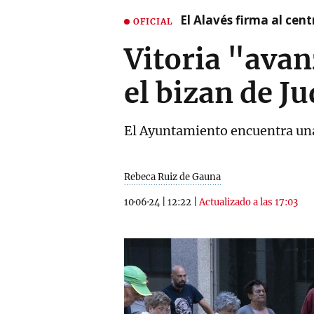
El Alavés firma al cen
OFICIAL
Vitoria "avan
el bizan de J
El Ayuntamiento encuentra una 
Rebeca Ruiz de Gauna
10·06·24
|
12:22
|
Actualizado a las 17:03