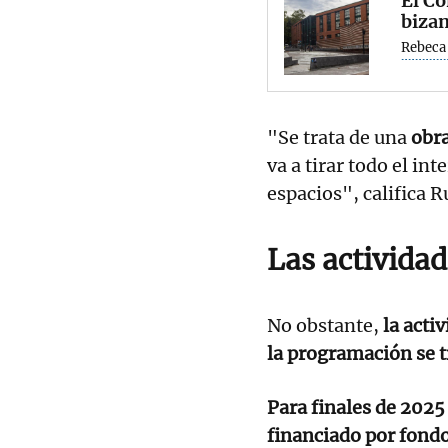
El Co
bizan
Rebeca
"Se trata de una
obr
va a tirar todo el int
espacios", califica R
Las activida
No obstante,
la activ
la programación se tr
Para finales de 2025
financiado por fond