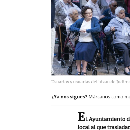
Usuarios y usuarias del bizan de Judim
¿Ya nos sigues?
Márcanos como me
E
l Ayuntamiento d
local al que trasladar