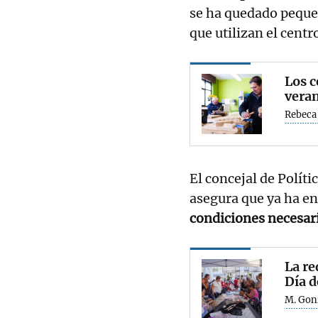
se ha quedado peque
que utilizan el centr
Los c
veran
Rebeca
El concejal de Polít
asegura que ya ha e
condiciones necesar
La re
Día d
M. Gon