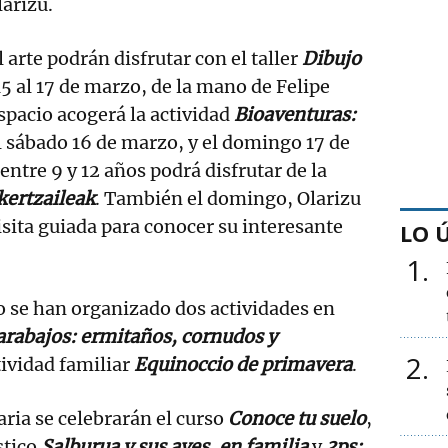
larizu.
 arte podrán disfrutar con el taller
Dibujo
15 al 17 de marzo, de la mano de Felipe
pacio acogerá la actividad
Bioaventuras:
el sábado 16 de marzo, y el domingo 17 de
entre 9 y 12 años podrá disfrutar de la
kertzaileak
. También el domingo, Olarizu
sita guiada para conocer su interesante
LO 
1
o se han organizado dos actividades en
rabajos: ermitaños, cornudos y
2
ctividad familiar
Equinoccio de primavera
.
aria se celebrarán el curso
Conoce tu suelo
,
stico
Salburua y sus aves, en familia
y
3ps: