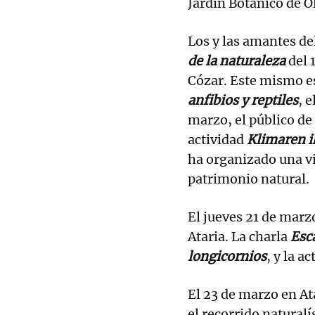
Jardín Botánico de O
Los y las amantes del
de la naturaleza
del 
Cózar. Este mismo es
anfibios y reptiles
, 
marzo, el público de 
actividad
Klimaren i
ha organizado una vi
patrimonio natural.
El jueves 21 de marz
Ataria. La charla
Esca
longicornios
, y la a
El 23 de marzo en At
el recorrido naturalí