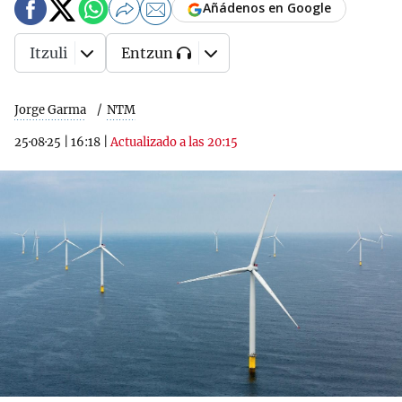
Añádenos en Google
Itzuli
Entzun
Jorge Garma
NTM
25·08·25
|
16:18
|
Actualizado a las 20:15