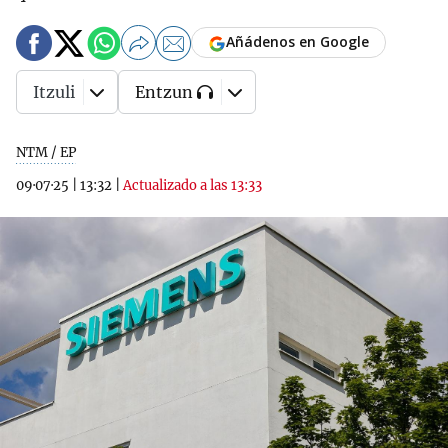
Añádenos en Google
Itzuli
Entzun
NTM / EP
09·07·25
|
13:32
|
Actualizado a las 13:33