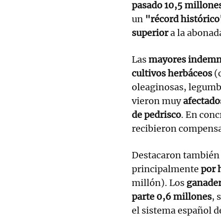
pasado 10,5 millone
un
"récord históric
superior
a la abonad
Las
mayores indemn
cultivos herbáceos
(c
oleaginosas, legumb
vieron muy
afectado
de pedrisco
. En con
recibieron compensa
Destacaron también
principalmente
por 
millón). Los
ganader
parte 0,6 millones
, 
el sistema español 