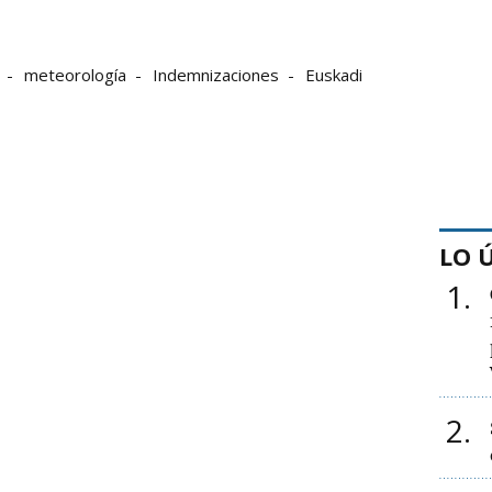
meteorología
Indemnizaciones
Euskadi
LO 
1
2