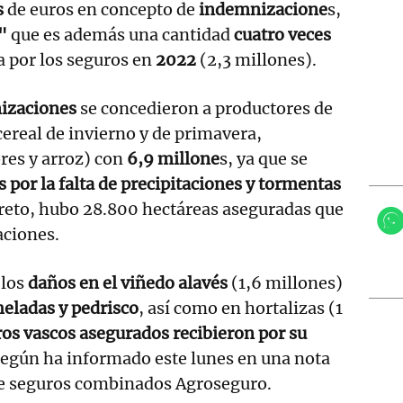
s
de euros en concepto de
indemnizacione
s,
o"
que es además una cantidad
cuatro veces
a por los seguros en
2022
(2,3 millones).
izaciones
se concedieron a productores de
ereal de invierno y de primavera,
res y arroz) con
6,9 millone
s, ya que se
s por la falta de precipitaciones y tormentas
creto, hubo 28.800 hectáreas aseguradas que
ciones.
 los
daños en el viñedo alavés
(1,6 millones)
heladas y pedrisco
, así como en hortalizas (1
os vascos asegurados recibieron por su
según ha informado este lunes en una nota
de seguros combinados Agroseguro.