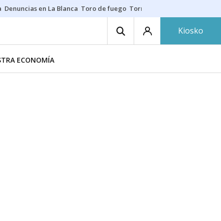
a
Denuncias en La Blanca
Toro de fuego
Tornike Shengelia
Youssouph
Kiosko
ESTRA ECONOMÍA