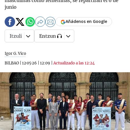
masculinas como femeninas, se repartirán el 6 de
junio
Añádenos en Google
Itzuli
Entzun
Igor G. Vico
BILBAO
|
12·05·26
|
12:09
|
Actualizado a las 12:24