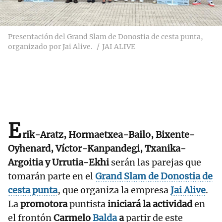
Presentación del Grand Slam de Donostia de cesta punta,
organizado por Jai Alive.
JAI ALIVE
E
rik-Aratz, Hormaetxea-Bailo, Bixente-
Oyhenard, Víctor-Kanpandegi, Txanika-
Argoitia y Urrutia-Ekhi
serán las parejas que
tomarán parte en el
Grand Slam de Donostia de
cesta punta
, que organiza la empresa
Jai
Alive
.
La
promotora
puntista
iniciará la actividad
en
el frontón
Carmelo
Balda
a
partir de este