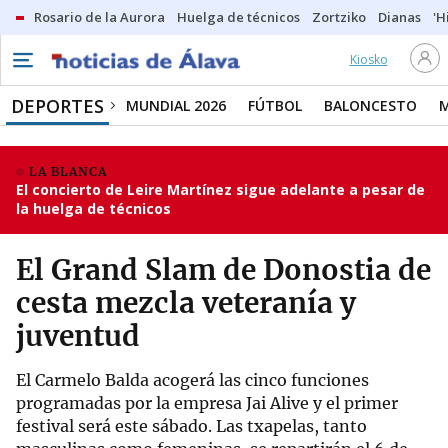
Rosario de la Aurora
Huelga de técnicos
Zortziko
Dianas
'H
Kiosko
DEPORTES
MUNDIAL 2026
FÚTBOL
BALONCESTO
LA BLANCA
El concierto de Leire Martínez sigue adelante a pesar de
la huelga de técnicos
El Grand Slam de Donostia de
cesta mezcla veteranía y
juventud
El Carmelo Balda acogerá las cinco funciones
programadas por la empresa Jai Alive y el primer
festival será este sábado. Las txapelas, tanto