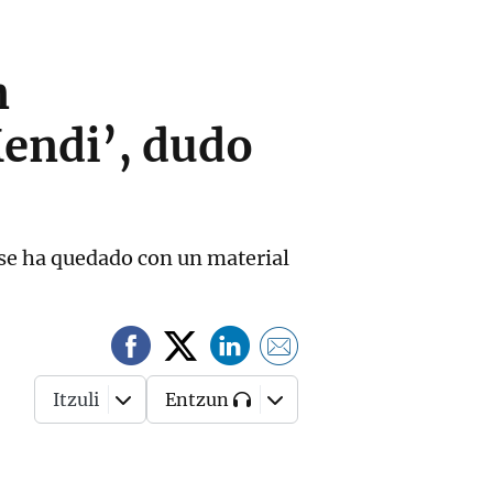
n
endi’, dudo
e se ha quedado con un material
Itzuli
Entzun