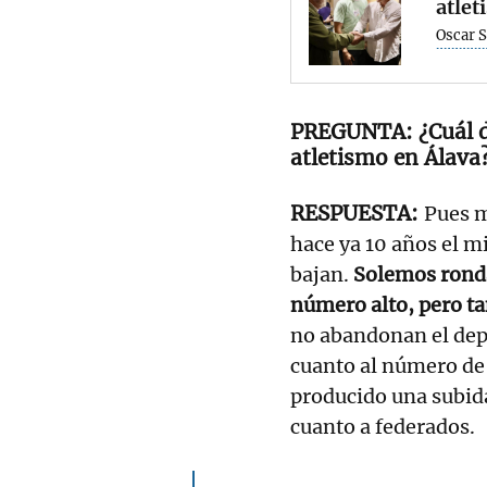
atlet
Oscar 
¿Cuál d
atletismo en Álava
Pues 
hace ya 10 años el m
bajan.
Solemos ronda
número alto, pero t
no abandonan el dep
cuanto al número de 
producido una subida
cuanto a federados.