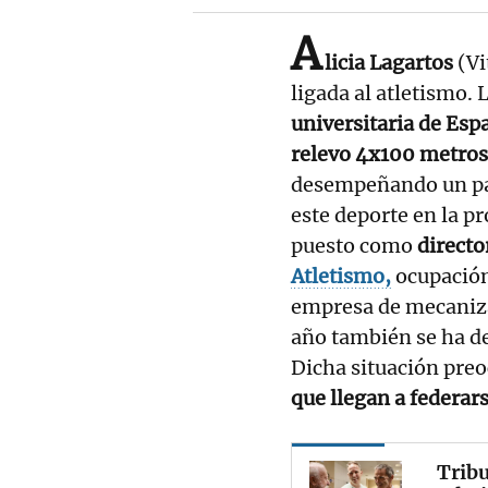
A
licia Lagartos
(Vi
ligada al atletismo. 
universitaria de Esp
relevo 4x100 metros
desempeñando un pap
este deporte en la pr
puesto como
directo
Atletismo,
ocupación
empresa de mecaniza
año también se ha de
Dicha situación pre
que llegan a federar
Tribu