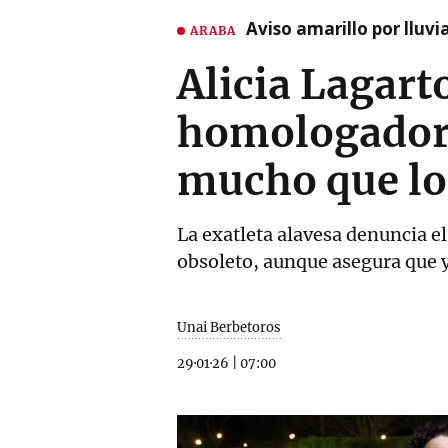
Aviso amarillo por lluvi
ARABA
Alicia Lagart
homologador 
mucho que lo
La exatleta alavesa denuncia el
obsoleto, aunque asegura que y
Unai Berbetoros
29·01·26
|
07:00