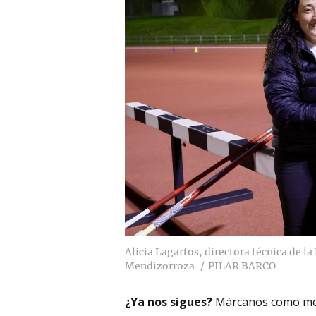
Alicia Lagartos, directora técnica de l
Mendizorroza
PILAR BARCO
¿Ya nos sigues?
Márcanos como me