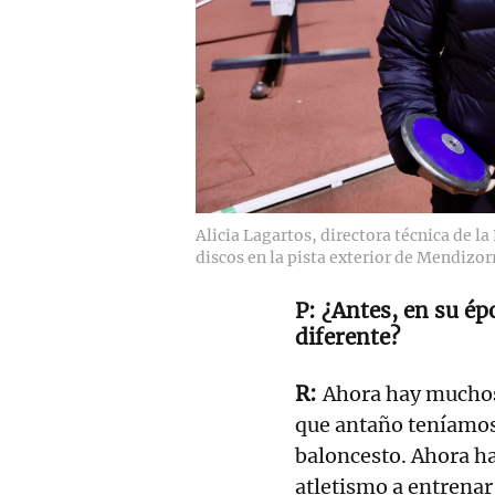
Alicia Lagartos, directora técnica de l
discos en la pista exterior de Mendizor
¿Antes, en su épo
diferente?
Ahora hay muchos 
que antaño teníamos
baloncesto. Ahora h
atletismo a entrenar