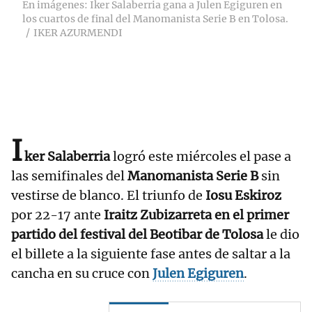
En imágenes: Iker Salaberria gana a Julen Egiguren en
los cuartos de final del Manomanista Serie B en Tolosa.
IKER AZURMENDI
I
ker Salaberria
logró este miércoles el pase a
las semifinales del
Manomanista Serie B
sin
vestirse de blanco. El triunfo de
Iosu Eskiroz
por 22-17 ante
Iraitz Zubizarreta en el primer
partido del festival del Beotibar de Tolosa
le dio
el billete a la siguiente fase antes de saltar a la
cancha en su cruce con
Julen Egiguren
.