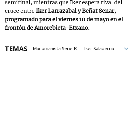
semifinal, mientras que Iker espera rival del
cruce entre
Iker Larrazabal y Beñat Senar,
programado para el viernes 10 de mayo en el
frontón de Amorebieta-Etxano.
TEMAS
Manomanista Serie B
Iker Salaberria
Iosu Eskiroz
Julen Egiguren
Iraitz Zubizarreta
Baiko Pilota
Aspe
Liga de empresas de pelota a mano
LEPM