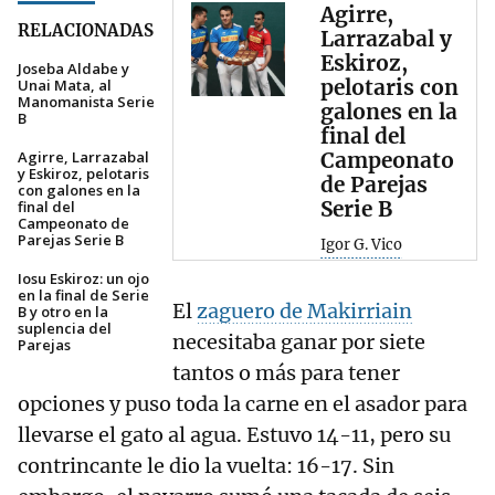
Agirre,
RELACIONADAS
Larrazabal y
Eskiroz,
Joseba Aldabe y
pelotaris con
Unai Mata, al
Manomanista Serie
galones en la
B
final del
Agirre, Larrazabal
Campeonato
y Eskiroz, pelotaris
de Parejas
con galones en la
Serie B
final del
Campeonato de
Parejas Serie B
Igor G. Vico
Iosu Eskiroz: un ojo
en la final de Serie
El
zaguero de Makirriain
B y otro en la
suplencia del
necesitaba ganar por siete
Parejas
tantos o más para tener
opciones y puso toda la carne en el asador para
llevarse el gato al agua. Estuvo 14-11, pero su
contrincante le dio la vuelta: 16-17. Sin