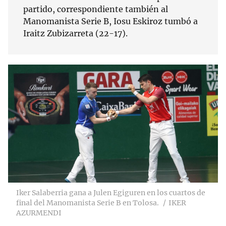
partido, correspondiente también al
Manomanista Serie B, Iosu Eskiroz tumbó a
Iraitz Zubizarreta (22-17).
Iker Salaberria gana a Julen Egiguren en los cuartos de
final del Manomanista Serie B en Tolosa.
IKER
AZURMENDI