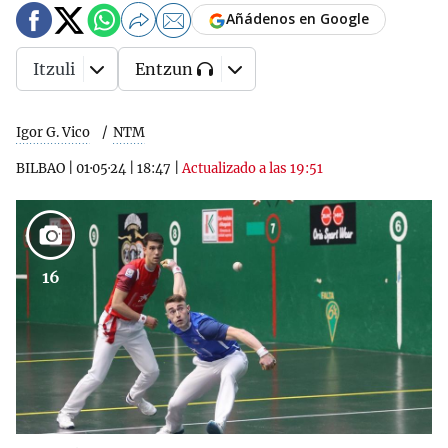
Añádenos en Google
Itzuli
Entzun
Igor G. Vico
NTM
BILBAO
|
01·05·24
|
18:47
|
Actualizado a las 19:51
16