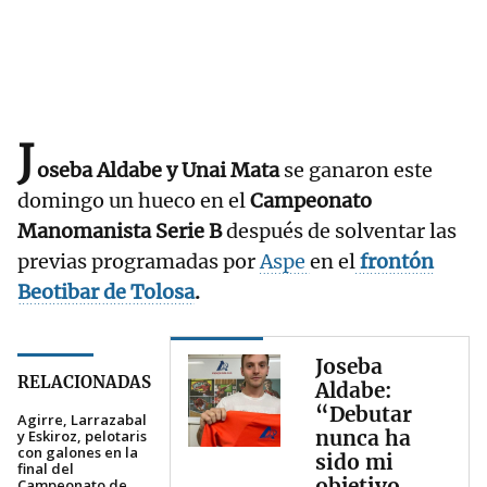
J
oseba Aldabe y Unai Mata
se ganaron este
domingo un hueco en el
Campeonato
Manomanista Serie B
después de solventar las
previas programadas por
Aspe
en el
frontón
Beotibar de Tolosa
.
Joseba
RELACIONADAS
Aldabe:
“Debutar
Agirre, Larrazabal
nunca ha
y Eskiroz, pelotaris
con galones en la
sido mi
final del
objetivo
Campeonato de