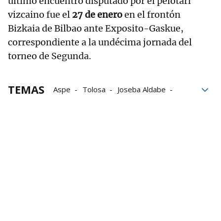
último encuentro disputado por el pelotari
vizcaino fue el
27 de enero
en el frontón
Bizkaia de Bilbao ante Exposito-Gaskue,
correspondiente a la undécima jornada del
torneo de Segunda.
TEMAS
Aspe
Tolosa
Joseba Aldabe
Andoni Gaskue
Unai Mata
Aingeru de la Fuente
Manomanista Serie B
Liga de empresas de pelota a mano
LEPM