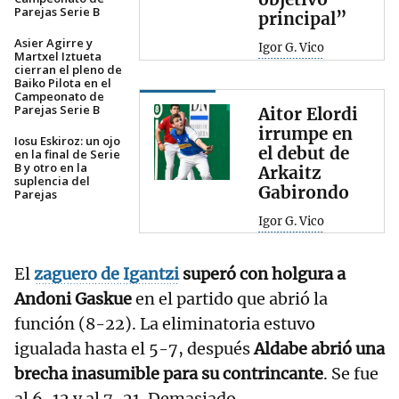
Parejas Serie B
principal”
Asier Agirre y
Igor G. Vico
Martxel Iztueta
cierran el pleno de
Baiko Pilota en el
Campeonato de
Parejas Serie B
Aitor Elordi
irrumpe en
Iosu Eskiroz: un ojo
el debut de
en la final de Serie
B y otro en la
Arkaitz
suplencia del
Gabirondo
Parejas
Igor G. Vico
El
zaguero de Igantzi
superó con holgura a
Andoni Gaskue
en el partido que abrió la
función (8-22). La eliminatoria estuvo
igualada hasta el 5-7, después
Aldabe abrió una
brecha inasumible para su contrincante
. Se fue
al 6-12 y al 7-21. Demasiado.