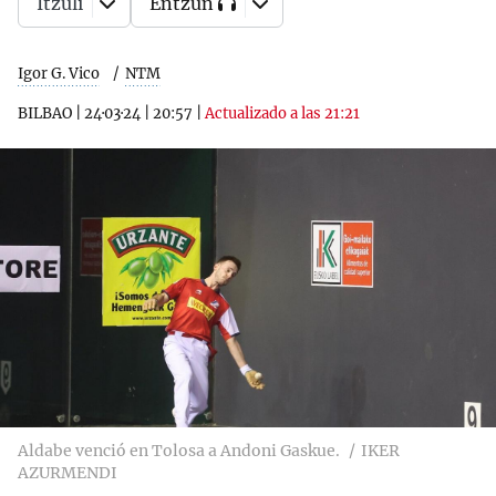
Itzuli
Entzun
Igor G. Vico
NTM
BILBAO
|
24·03·24
|
20:57
|
Actualizado a las 21:21
Aldabe venció en Tolosa a Andoni Gaskue.
IKER
AZURMENDI