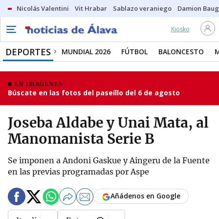
Nicolás Valentini
Vit Hrabar
Sablazo veraniego
Damion Bau
Kiosko
DEPORTES
MUNDIAL 2026
FÚTBOL
BALONCESTO
EN IMÁGENES
Búscate en las fotos del paseíllo del 6 de agosto
Joseba Aldabe y Unai Mata, al
Manomanista Serie B
Se imponen a Andoni Gaskue y Aingeru de la Fuente
en las previas programadas por Aspe
Añádenos en Google