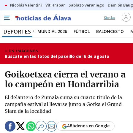
Nicolás Valentini
Vit Hrabar
Sablazo veraniego
Damion Bau
Kiosko
DEPORTES
MUNDIAL 2026
FÚTBOL
BALONCESTO
EN IMÁGENES
Búscate en las fotos del paseíllo del 6 de agosto
Goikoetxea cierra el verano a
lo campeón en Hondarribia
El delantero de Zumaia suma su cuarto título de la
campaña estival al llevarse junto a Gorka el Grand
Slam de la localidad
Añádenos en Google