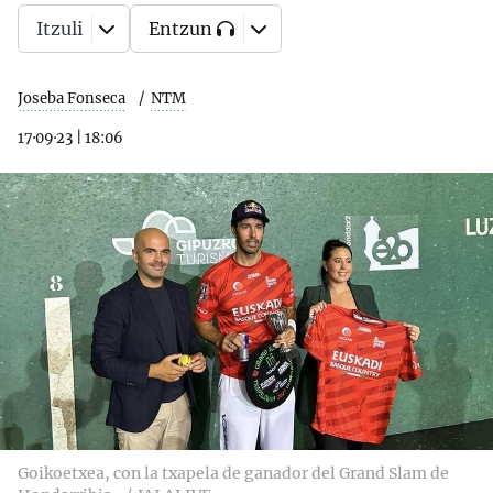
Itzuli
Entzun
Joseba Fonseca
NTM
17·09·23
|
18:06
Goikoetxea, con la txapela de ganador del Grand Slam de