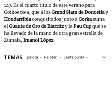
14). Es el cuarto título de este verano para
Goikoetxea, que a los
Grand Slam de Donostia
y
Hondarribia
conqusitados junto a
Gorka
suma
el
Guante de Oro de Biarritz
y la
Pau Cup
que se
ha llevado de la mano de otra gran estrella de
Zumaia,
Imanol López
.
TEMAS
pelota
Pelotari
Cesta punta
Hondarribia
Iñaki Osa Goikoetxea