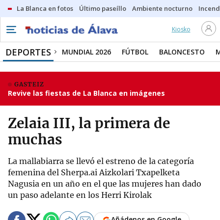
La Blanca en fotos
Último paseíllo
Ambiente nocturno
Incend
Kiosko
DEPORTES
MUNDIAL 2026
FÚTBOL
BALONCESTO
GASTEIZ
Revive las fiestas de La Blanca en imágenes
Zelaia III, la primera de
muchas
La mallabiarra se llevó el estreno de la categoría
femenina del Sherpa.ai Aizkolari Txapelketa
Nagusia en un año en el que las mujeres han dado
un paso adelante en los Herri Kirolak
Añádenos en Google