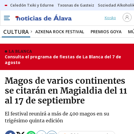
Celedón Txiki y Edurne
Txosnas de Gasteiz
Soziedad Alkoholi
Kiosko
CULTURA
AZKENA ROCK FESTIVAL
PREMIOS GOYA
MÚ
LA BLANCA
Consulta el programa de fiestas de La Blanca del 7 de
agosto
Magos de varios continentes
se citarán en Magialdia del 11
al 17 de septiembre
El festival reunirá a más de 400 magos en su
trigésimo quinta edición