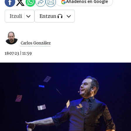
Añádenos en Google
Itzuli
Entzun
Carlos González
18·07·23
|
11:59