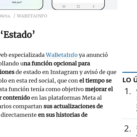
 Meta.
WABETAINFO
 ‘Estado’
eb especializada
WaBetaInfo
ya anunció
ollando u
na función opcional para
ciones
de estado en Instagram y avisó de que
LO 
olo en esta red social, que con
el tiempo se
1
sta función tenía como objetivo
mejorar el
r contenido
en las plataformas Meta al
uarios compartan
sus actualizaciones de
 directamente
en sus historias de
2