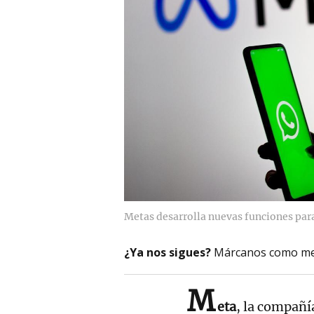
Metas desarrolla nuevas funciones para
¿Ya nos sigues?
Márcanos como me
M
eta
, la compañí