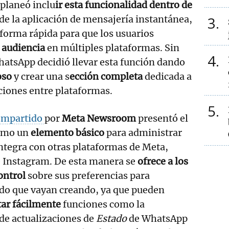
planeó inclu
ir esta funcionalidad dentro de
de la aplicación de mensajería instantánea,
3
 forma rápida para que los usuarios
u audiencia
en múltiples plataformas. Sin
4
hatsApp decidió llevar esta función dando
oso
y crear una s
ección completa
dedicada a
cciones entre plataformas.
5
ompartido
por
Meta Newsroom
presentó el
mo un
elemento básico
para administrar
tegra con otras plataformas de Meta,
e Instagram. De esta manera se
ofrece a los
ontrol
sobre sus preferencias para
ido que vayan creando, ya que pueden
itar fácilmente
funciones como la
de actualizaciones de
Estado
de WhatsApp