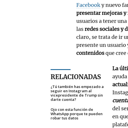
Facebook
y nuevo fa
presentar mejoras y
usuarios a tener una
las
redes sociales y 
claro, se trata de ir 
presente un usuario 
contenidos
que cree 
La últ
RELACIONADAS
ayuda 
actua
¿Tú también has empezado a
seguir en Instagram al
Insta
vicepresidente de Trump sin
darte cuenta?
cuent
del se
Ojo con esta función de
WhatsApp porque te pueden
en que
robar tus datos
plataf