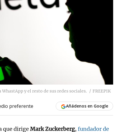
 WhastApp y el resto de sus redes sociales.
FREEPIK
dio preferente
Añádenos en Google
a que dirige
Mark Zuckerberg
,
fundador de