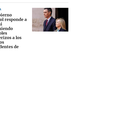
A
bierno
ol responde a
i
niendo
oles
rizos a los
os
dentes de