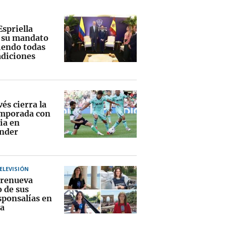
Espriella
a su mandato
endo todas
adiciones
vés cierra la
mporada con
ia en
nder
TELEVISIÓN
renueva
o de sus
sponsalías en
a