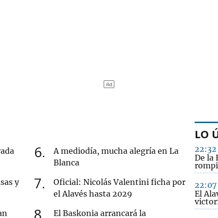
LO 
6
22:32
rada
A mediodía, mucha alegría en La
De la 
Blanca
rompi
7
sas y
Oficial: Nicolás Valentini ficha por
22:07
el Alavés hasta 2029
El Ala
victo
8
an
El Baskonia arrancará la