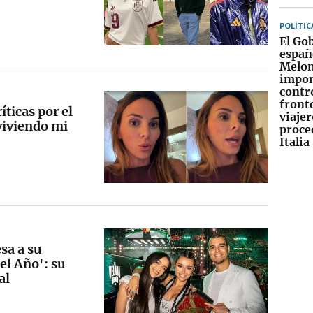
POLÍTIC
El Go
españ
Melon
impo
contr
fronte
íticas por el
viajer
viviendo mi
proce
Italia
sa a su
el Año': su
al