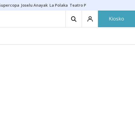
Supercopa
Joselu Anayak
La Polaka
Teatro Principal
Asier Villalibre
N
Kiosko