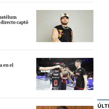
Gastélum
directo captó
a en el
ÚLT