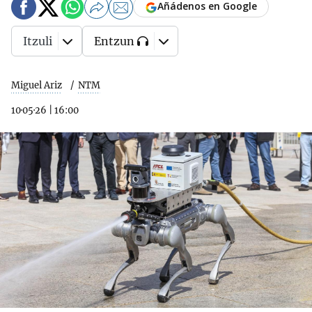
Añádenos en Google
Itzuli
Entzun
Miguel Ariz
NTM
10·05·26
|
16:00