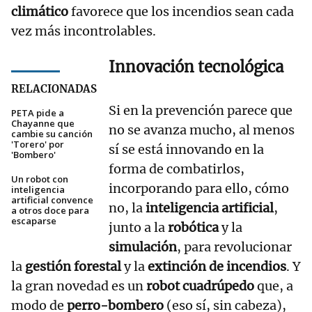
climático
favorece que los incendios sean cada
vez más incontrolables.
Innovación tecnológica
RELACIONADAS
Si en la prevención parece que
PETA pide a
Chayanne que
no se avanza mucho, al menos
cambie su canción
'Torero' por
sí se está innovando en la
'Bombero'
forma de combatirlos,
Un robot con
incorporando para ello, cómo
inteligencia
artificial convence
no, la
inteligencia artificial
,
a otros doce para
escaparse
junto a la
robótica
y la
simulación
, para revolucionar
la
gestión forestal
y la
extinción de incendios
. Y
la gran novedad es un
robot cuadrúpedo
que, a
modo de
perro-bombero
(eso sí, sin cabeza),