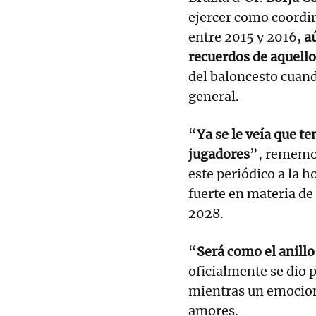
ejercer como coordi
entre 2015 y 2016,
a
recuerdos de aquello
del baloncesto cuand
general.
“
Ya se le veía que te
jugadores
”, rememor
este periódico a la 
fuerte en materia de
2028.
“
Será como el anillo
oficialmente se dio 
mientras un emocion
amores.