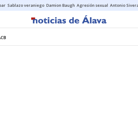
bar
Sablazo veraniego
Damion Baugh
Agresión sexual
Antonio Siver
ACB