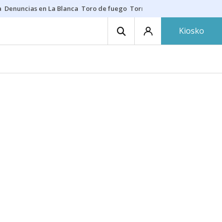
a
Denuncias en La Blanca
Toro de fuego
Tornike Shengelia
Youssouph
Kiosko