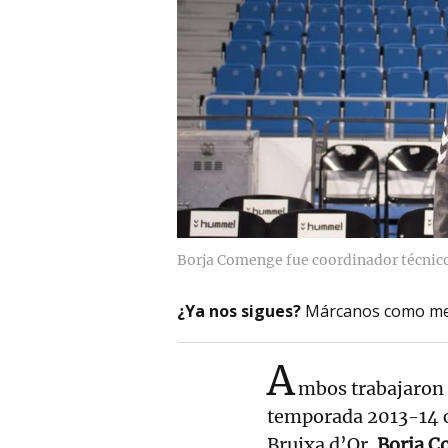
Borja Comenge fue coordinador técnico
¿Ya nos sigues?
Márcanos como me
A
mbos trabajaron 
temporada 2013-14 
Bruixa d’Or.
Borja C