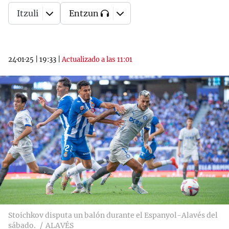
Itzuli
Entzun
24·01·25
|
19:33
|
Actualizado a las 11:01
Stoichkov disputa un balón durante el Espanyol-Alavés del
sábado.
ALAVÉS