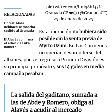
pic.twitter.com/hnlqShI33L
— Granada CF ❤️⚪️ (@GranadaCF)
RELACIONADAS
25 de enero de 2025
Oficial: Abde
Rebbach se marcha
cedido al Granada
Esta operación
no hubiera sido
posible sin la venta previa de
El Alavés confirma
el adiós de Luka
Myrto Uzuni.
En Los Cármenes
Romero
no querían desprenderse del
albanés, pues el regreso a Primera División es
su principal propósito y
sus 14 goles en media
campaña pesaban.
La salida del gaditano, sumada a
las de Abde y Romero, obliga al
Alavés a acudir al mercado