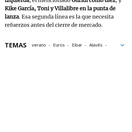
izquierda
, el mencionado
Guridi como diez
, y
Kike García, Toni y Villalibre en la punta de
lanza
. Esa segunda línea es la que necesita
refuerzos antes del cierre de mercado.
TEMAS
verano
Euros
Eibar
Alavés
Los Cármenes
Vitoria
País Vasco
Granada
mercado de fichajes