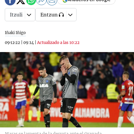
Itzuli
Entzun
Iñaki Iñigo
09·12·22
|
09:14
|
Actualizado a las 10:22
Maras se lamenta de la derrota ante el Granada