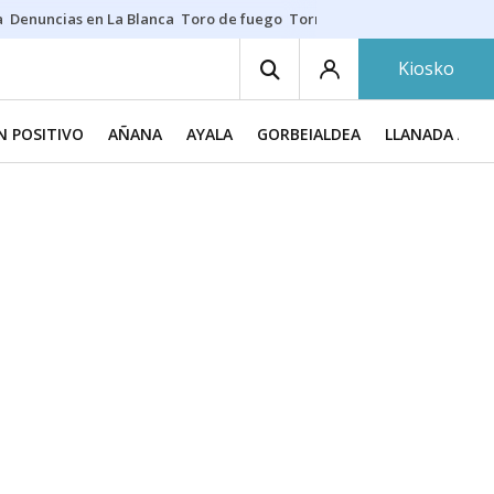
a
Denuncias en La Blanca
Toro de fuego
Tornike Shengelia
Youssouph
Kiosko
N POSITIVO
AÑANA
AYALA
GORBEIALDEA
LLANADA ALA