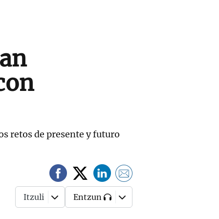
tan
 con
s retos de presente y futuro
Itzuli
Entzun