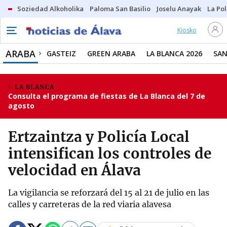
Soziedad Alkoholika
Paloma San Basilio
Joselu Anayak
La Po
Kiosko
ARABA
GASTEIZ
GREEN ARABA
LA BLANCA 2026
SAN
LA BLANCA
Consulta el programa de fiestas de La Blanca del 7 de
agosto
Ertzaintza y Policía Local
intensifican los controles de
velocidad en Álava
La vigilancia se reforzará del 15 al 21 de julio en las
calles y carreteras de la red viaria alavesa