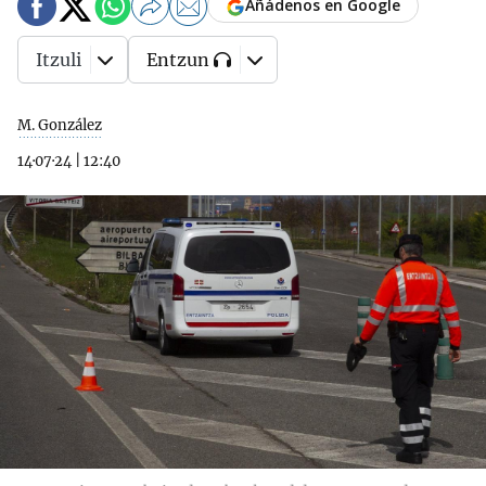
Añádenos en Google
Itzuli
Entzun
M. González
14·07·24
|
12:40