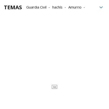
TEMAS
Guardia Civil
hachís
Amurrio
drogas
AP-68