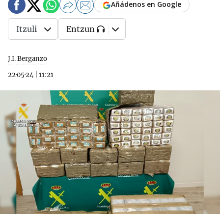
Añádenos en Google
Itzuli
Entzun
J.I. Berganzo
22·05·24
|
11:21