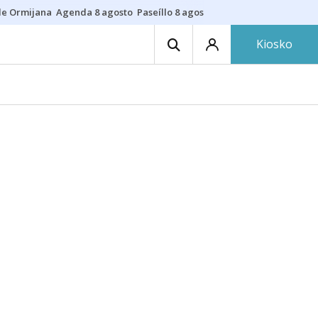
de Ormijana
Agenda 8 agosto
Paseíllo 8 agosto
Txulalai
Barracas
Pre
Kiosko