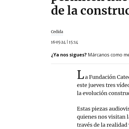
de la constru
Cedida
16·05·24
|
15:14
¿Ya nos sigues?
Márcanos como me
L
a Fundación Cated
este jueves tres víd
la evolución constru
Estas piezas audiovi
quienes nos visitan l
través de la realidad 