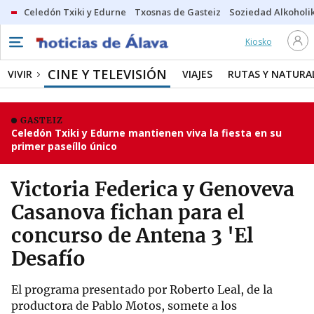
Celedón Txiki y Edurne
Txosnas de Gasteiz
Soziedad Alkoholi
Kiosko
CINE Y TELEVISIÓN
VIVIR
VIAJES
RUTAS Y NATURA
GASTEIZ
Celedón Txiki y Edurne mantienen viva la fiesta en su
primer paseíllo único
Victoria Federica y Genoveva
Casanova fichan para el
concurso de Antena 3 'El
Desafío
El programa presentado por Roberto Leal, de la
productora de Pablo Motos, somete a los