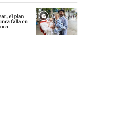
Z
ear, el plan
nca falla en
anca