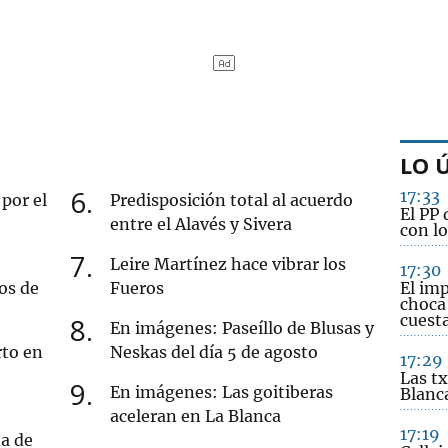
LO 
6
17:33
por el
Predisposición total al acuerdo
El PP 
entre el Alavés y Sivera
con l
7
Leire Martínez hace vibrar los
17:30
os de
Fueros
El imp
choca 
cuest
8
En imágenes: Paseíllo de Blusas y
rto en
Neskas del día 5 de agosto
17:29
Las t
9
En imágenes: Las goitiberas
Blanca
aceleran en La Blanca
17:19
da de