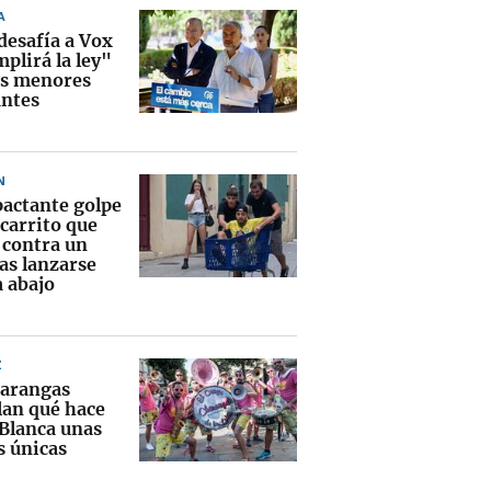
A
desafía a Vox
plirá la ley"
os menores
ntes
N
pactante golpe
 carrito que
 contra un
as lanzarse
a abajo
Z
xarangas
lan qué hace
 Blanca unas
s únicas