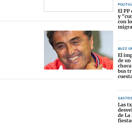
POLÍTIC
El PP 
y "cum
con l
migra
BUZZ O
El im
de un
choca
bus tr
cuest
GASTEI
Las t
desve
de La
fiesta