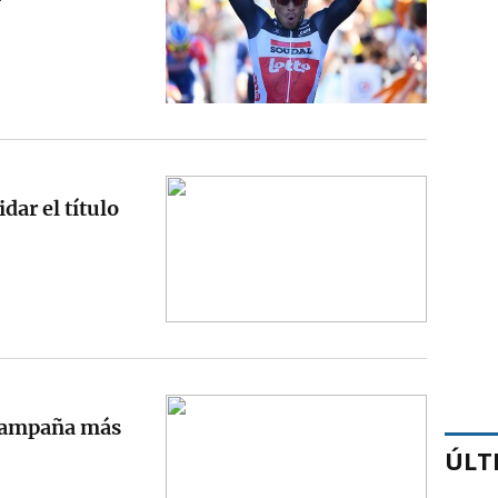
idar el título
campaña más
ÚLT