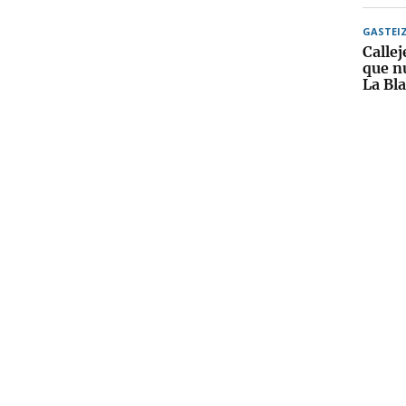
GASTEI
Callej
que nu
La Bl