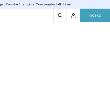
ego
Tornike Shengelia
Youssoupha Fall
Paseíllo único
Kosner sigue c
Kiosko