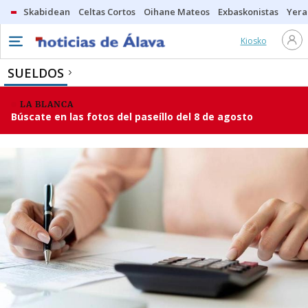
Skabidean
Celtas Cortos
Oihane Mateos
Exbaskonistas
Yera
Kiosko
SUELDOS
LA BLANCA
Búscate en las fotos del paseíllo del 8 de agosto