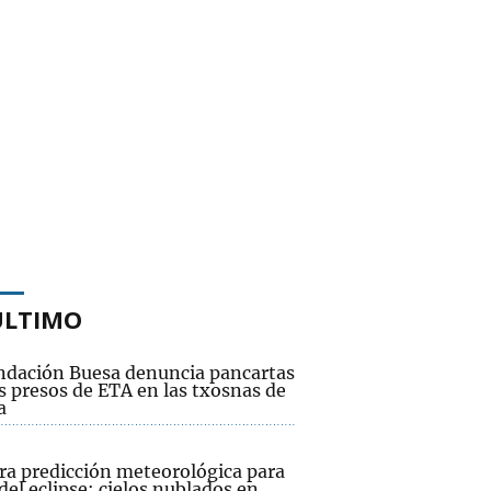
ÚLTIMO
ndación Buesa denuncia pancartas
s presos de ETA en las txosnas de
a
ra predicción meteorológica para
 del eclipse: cielos nublados en