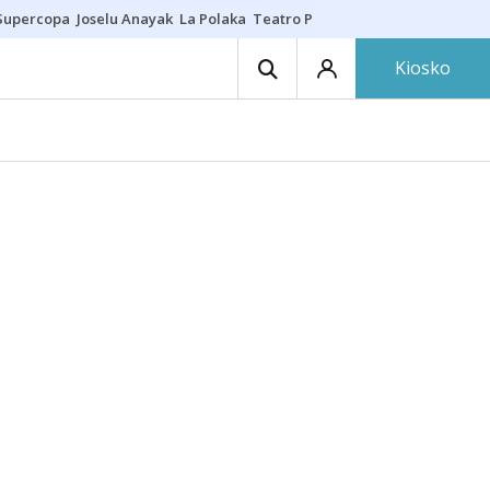
Supercopa
Joselu Anayak
La Polaka
Teatro Principal
Asier Villalibre
N
Kiosko