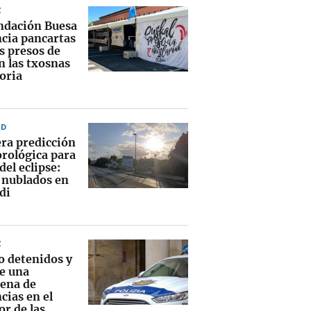
Z
ndación Buesa
cia pancartas
s presos de
n las txosnas
oria
AD
ra predicción
rológica para
 del eclipse:
s nublados en
di
Z
o detenidos y
e una
tena de
cias en el
or de las