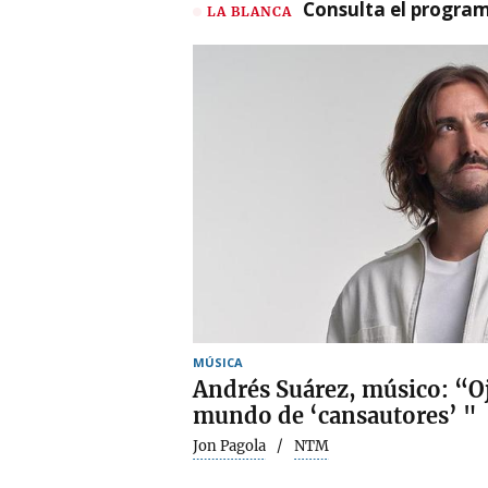
Consulta el program
LA BLANCA
MÚSICA
Andrés Suárez, músico: “Oja
mundo de ‘cansautores’ "
Jon Pagola
NTM