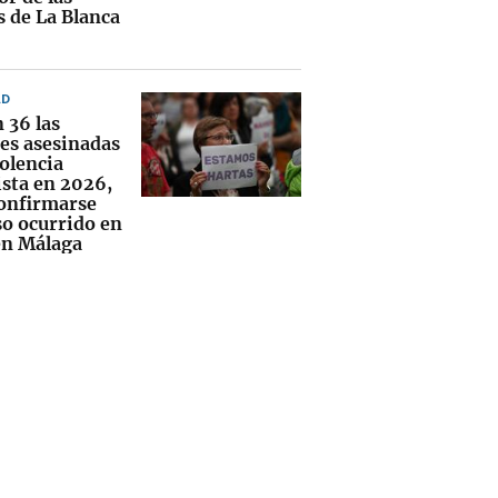
s de La Blanca
AD
 36 las
es asesinadas
iolencia
sta en 2026,
confirmarse
so ocurrido en
 en Málaga