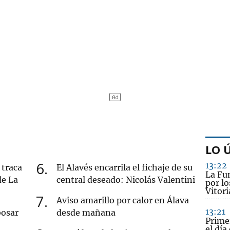
LO 
6
13:22
 traca
El Alavés encarrila el fichaje de su
La Fu
de La
central deseado: Nicolás Valentini
por lo
Vitori
7
Aviso amarillo por calor en Álava
13:21
bosar
desde mañana
Prime
el día