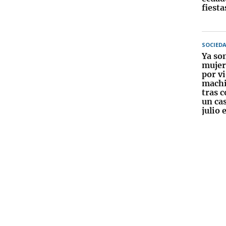
fiesta
SOCIED
Ya son
mujer
por v
machi
tras 
un ca
julio