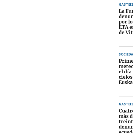
GASTEI
La Fu
denun
por lo
ETA e
de Vit
SOCIED
Prime
meteo
el día
cielo
Euska
GASTEI
Cuatr
más d
trein
denun
ecuad