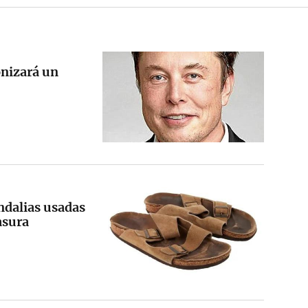
nizará un
ndalias usadas
asura