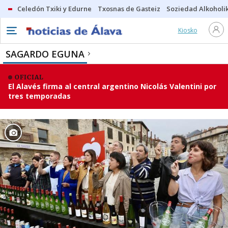
Celedón Txiki y Edurne
Txosnas de Gasteiz
Soziedad Alkoholi
Kiosko
SAGARDO EGUNA
OFICIAL
El Alavés firma al central argentino Nicolás Valentini por
tres temporadas