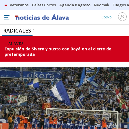
Veteranos
Celtas Cortos
Agenda 8 agosto
Neomak
Fuegos ar
Kiosko
RADICALES
ALAVÉS
Expulsión de Sivera y susto con Boyé en el cierre de
pretemporada