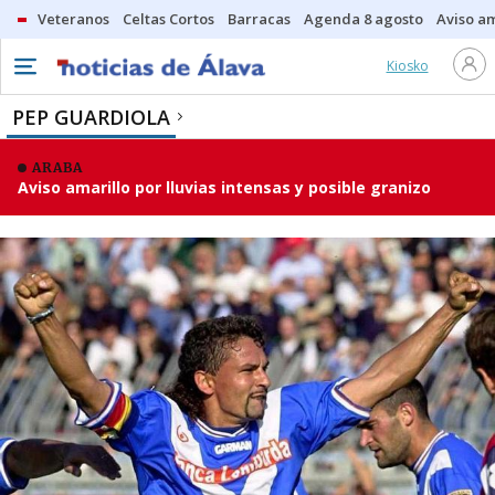
Veteranos
Celtas Cortos
Barracas
Agenda 8 agosto
Aviso am
Kiosko
PEP GUARDIOLA
ARABA
Aviso amarillo por lluvias intensas y posible granizo