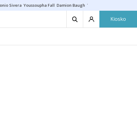
onio Sivera
Youssoupha Fall
Damion Baugh
Toro de fuego
Paseíllo ú
Kiosko