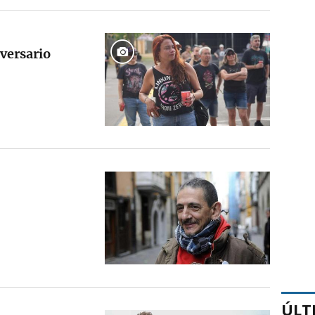
iversario
ÚLT