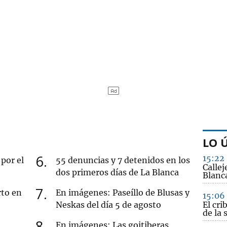
LO 
6
15:22
por el
55 denuncias y 7 detenidos en los
Callej
dos primeros días de La Blanca
Blanc
7
rto en
En imágenes: Paseíllo de Blusas y
15:06
Neskas del día 5 de agosto
El cri
de la 
8
En imágenes: Las goitiberas