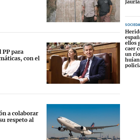
Jaurla
SOCIED
Herid
españ
ellos 
caer c
l PP para
un rí
máticas, con el
huían
polici
ón a colaborar
su respeto al