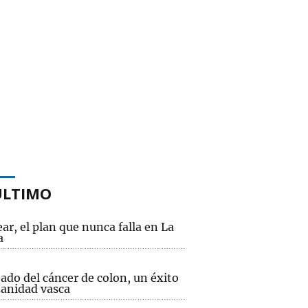
ÚLTIMO
ear, el plan que nunca falla en La
a
bado del cáncer de colon, un éxito
sanidad vasca