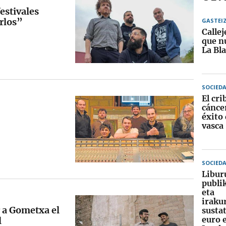
estivales
rlos”
GASTEI
Callej
que nu
La Bl
SOCIED
El cri
cánce
éxito 
vasca
SOCIED
Libur
publi
eta
iraku
r a Gometxa el
susta
euro e
l