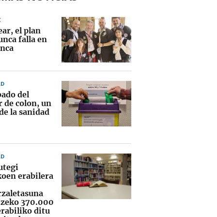
Z
ear, el plan
nca falla en
anca
AD
bado del
r de colon, un
de la sanidad
AD
utegi
koen erabilera
rzaletasuna
tzeko 370.000
rabiliko ditu