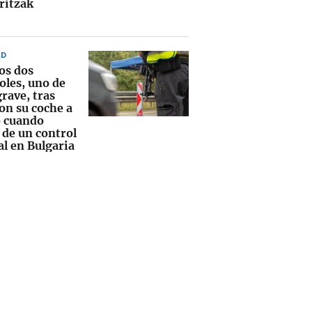
ritzak
AD
os dos
oles, uno de
grave, tras
on su coche a
o cuando
 de un control
al en Bulgaria