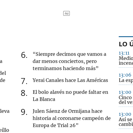
LO 
6
13:11
“Siempre decimos que vamos a
Medio
a
dar menos conciertos, pero
incend
terminamos haciendo más”
del
13:06
7
 de
Yerai Canales hace Las Américas
La es
8
El bolo alavés no puede faltar en
13:00
Cinco 
La Blanca
del ve
9
leva
Julen Sáenz de Ormijana hace
13:00
historia al coronarse campeón de
Así s
cambi
Europa de Trial 26"
eíllo