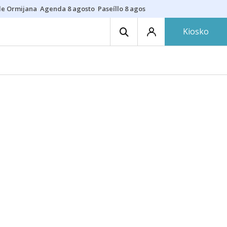
de Ormijana
Agenda 8 agosto
Paseíllo 8 agosto
Txulalai
Barracas
Pre
Kiosko