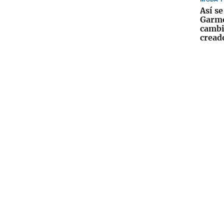
Así se
Garme
cambi
cread