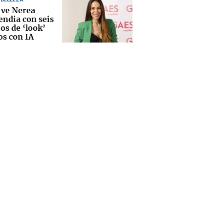
 ve Nerea
ndia con seis
os de ‘look’
os con IA