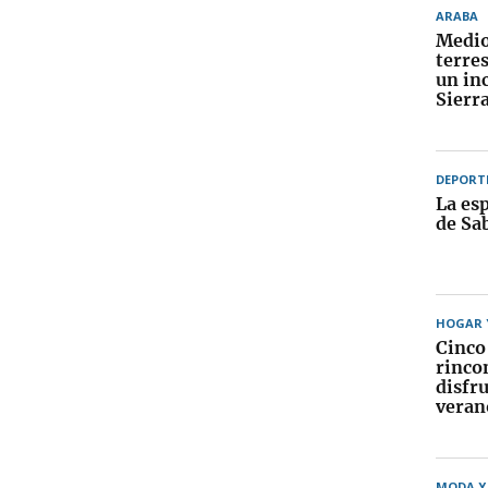
ARABA
Medio
terre
un in
Sierra
DEPORT
La esp
de Sa
HOGAR Y
Cinco
rinco
disfru
veran
MODA Y 