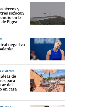
s aéreos y
stres sofocan
cendio en la
 de Elgea
ES
iral negativa
balenka
 VIVIENDA
 ideas de
nes para
tar del
o en casa
BELLEZA