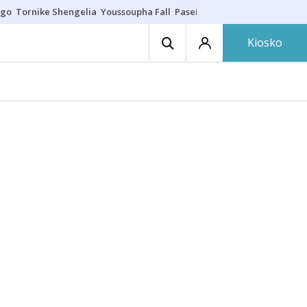
ego
Tornike Shengelia
Youssoupha Fall
Paseíllo único
Kosner sigue c
Kiosko