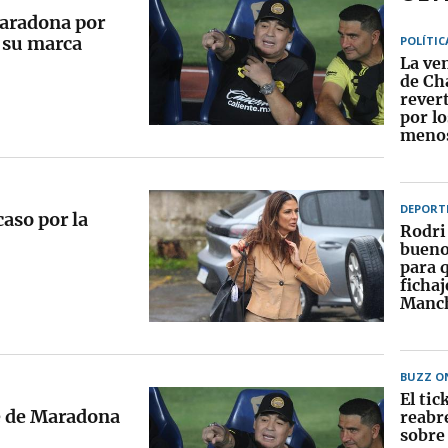
aradona por
 su marca
POLÍTIC
La ven
de Ch
rever
por lo
menos
DEPORT
caso por la
Rodri 
bueno
para 
fichaj
Manch
BUZZ O
El tic
te de Maradona
reabr
sobre 