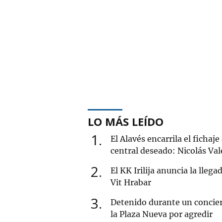
LO MÁS LEÍDO
1
El Alavés encarrila el fichaje
central deseado: Nicolás Val
2
El KK Irilija anuncia la llega
Vit Hrabar
3
Detenido durante un concie
la Plaza Nueva por agredir