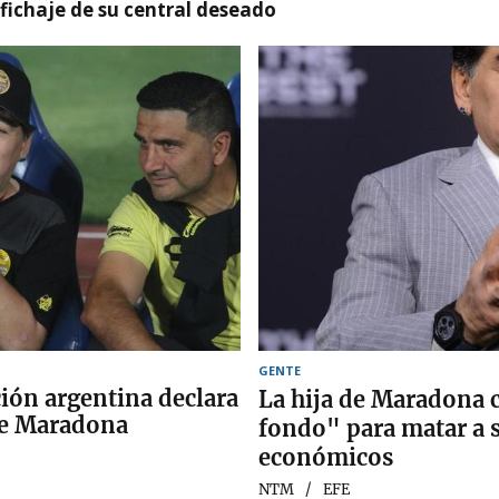
l fichaje de su central deseado
GENTE
cción argentina declara
La hija de Maradona c
 de Maradona
fondo" para matar a s
económicos
NTM
EFE