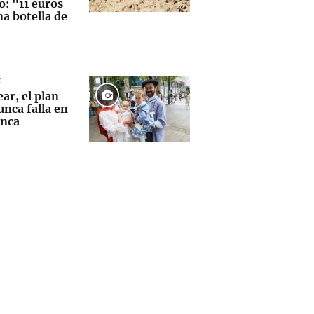
o: "11 euros
a botella de
Z
ear, el plan
nca falla en
anca