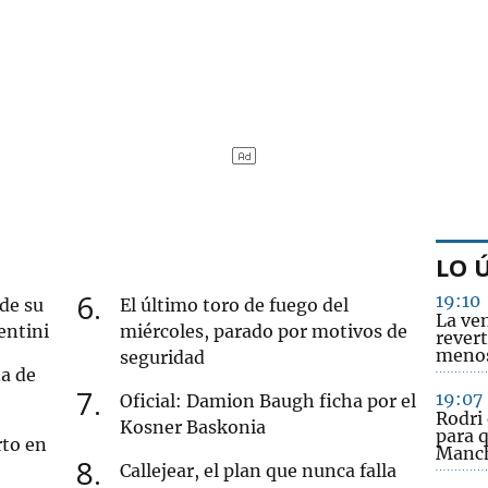
LO 
6
19:10
 de su
El último toro de fuego del
La ve
entini
miércoles, parado por motivos de
revert
menos
seguridad
da de
7
19:07
Oficial: Damion Baugh ficha por el
Rodri 
Kosner Baskonia
para q
rto en
Manch
8
Callejear, el plan que nunca falla