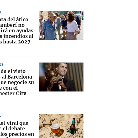
A
ta del ático
amberí no
tirá en ayudas
s incendios al
 hasta 2027
ES
da el visto
 al Barcelona
que negocie su
e con el
ester City
N
ket viral que
e el debate
los precios en