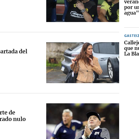
veran
por un
agua"
GASTEI
Callej
que nu
artada del
La Bl
rte de
rado nulo