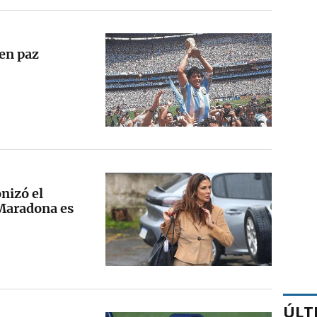
en paz
nizó el
 Maradona es
ÚLT