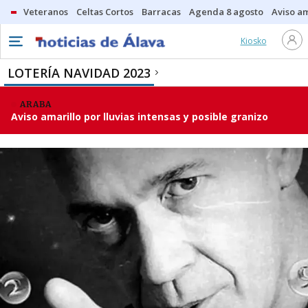
Veteranos
Celtas Cortos
Barracas
Agenda 8 agosto
Aviso am
Kiosko
LOTERÍA NAVIDAD 2023
ARABA
Aviso amarillo por lluvias intensas y posible granizo