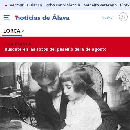
Vermút La Blanca
Robo con violencia
Meneíto veterano
Pintx
Kiosko
LORCA
LA BLANCA
Búscate en las fotos del paseíllo del 8 de agosto