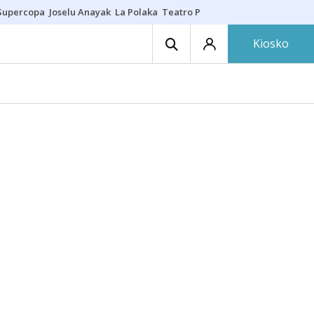
Supercopa
Joselu Anayak
La Polaka
Teatro Principal
Asier Villalibre
N
Kiosko