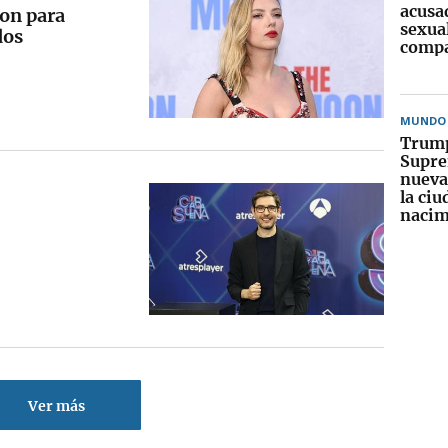
acusa
son para
sexual
dos
comp
MUNDO
Trump
Supre
nueva
la ci
nacim
Ver más