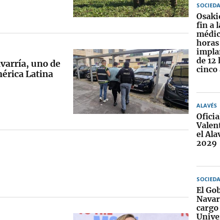
SOCIED
Osaki
fin a 
médic
horas
impla
de 12
varría, uno de
cinco
érica Latina
ALAVÉS
Oficia
Valent
el Ala
2029
SOCIED
El Go
Navarr
cargo 
Unive