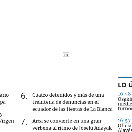
LO 
6
16:58
ario
Cuatro detenidos y más de una
Osakid
opa
treintena de denuncias en el
médic
turno
ecuador de las fiestas de La Blanca
 y
7
16:57
 Virgen
Arca se convierte en una gran
Oficia
verbena al ritmo de Joselu Anayak
Alavé