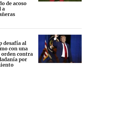
do de acoso
 a
añeras
 desafía al
mo con una
 orden contra
udadanía por
iento