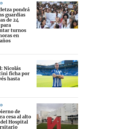
AD
detza pondrá
las guardias
as de 24
 para
ntar turnos
 horas en
 años
l: Nicolás
ini ficha por
vés hasta
AD
bierno de
a cesa al alto
del Hospital
rsitario