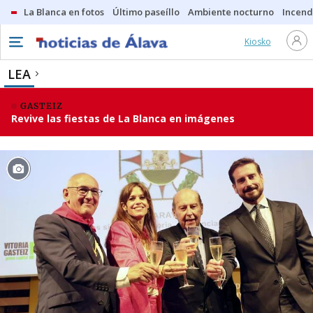
La Blanca en fotos
Último paseíllo
Ambiente nocturno
Incend
Kiosko
LEA
GASTEIZ
Revive las fiestas de La Blanca en imágenes