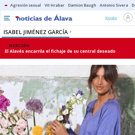
Agresión sexual
Vit Hrabar
Damion Baugh
Antonio Sivera
D
Kiosko
ISABEL JIMÉNEZ GARCÍA
MERCADO
El Alavés encarrila el fichaje de su central deseado