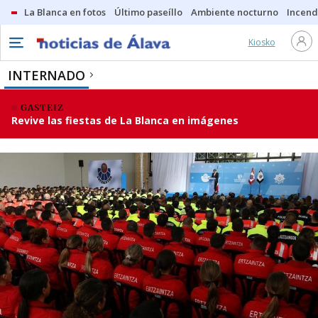
La Blanca en fotos
Último paseíllo
Ambiente nocturno
Incend
Kiosko
INTERNADO
GASTEIZ
Revive las fiestas de La Blanca en imágenes