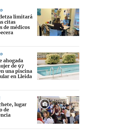
AD
detza limitará
as citas
as de médicos
becera
AD
ce ahogada
ujer de 97
en una piscina
ular en Lleida
Z
chete, lugar
o de
encia