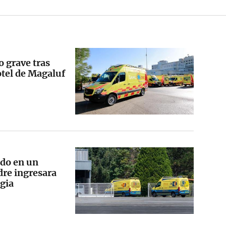
o grave tras
otel de Magaluf
ido en un
re ingresara
gia