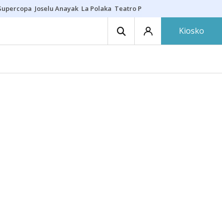
Supercopa
Joselu Anayak
La Polaka
Teatro Principal
Asier Villalibre
N
Kiosko