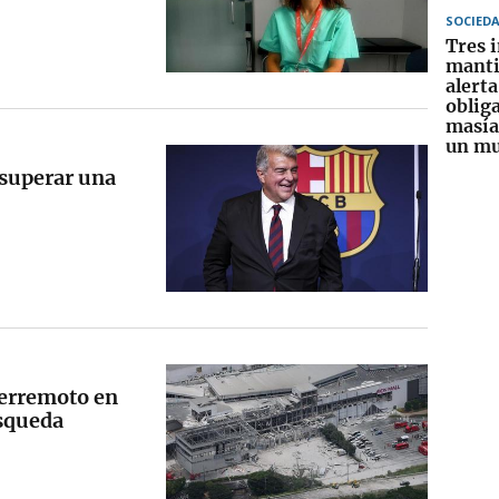
SOCIED
Tres 
manti
alerta
obliga
masía
un mu
s superar una
terremoto en
úsqueda