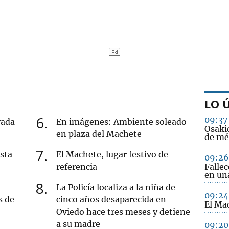
LO 
6
09:37
rada
En imágenes: Ambiente soleado
Osakid
en plaza del Machete
de mé
7
sta
El Machete, lugar festivo de
09:26
referencia
Falle
en una
8
La Policía localiza a la niña de
09:24
s de
cinco años desaparecida en
El Mac
Oviedo hace tres meses y detiene
a su madre
09:20