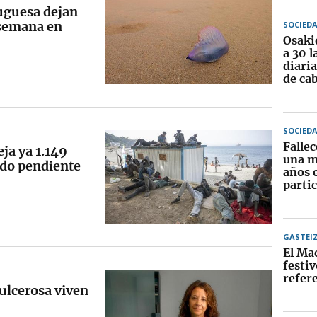
tuguesa dejan
 semana en
SOCIED
Osaki
a 30 l
diari
de ca
SOCIED
Falle
eja ya 1.149
una m
rido pendiente
años 
partic
GASTEI
El Ma
festiv
refer
ulcerosa viven