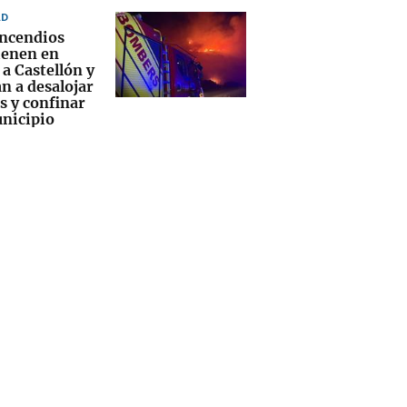
AD
incendios
enen en
 a Castellón y
n a desalojar
s y confinar
nicipio