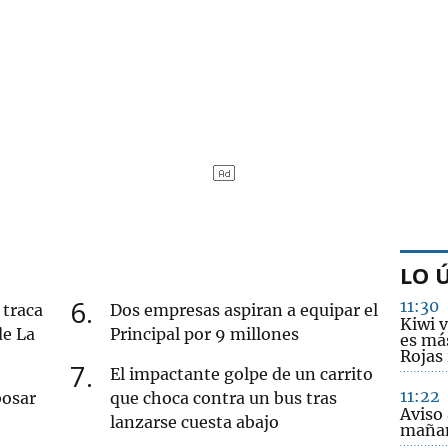
LO 
6
11:30
 traca
Dos empresas aspiran a equipar el
Kiwi v
de La
Principal por 9 millones
es más
Rojas
7
El impactante golpe de un carrito
11:22
bosar
que choca contra un bus tras
Aviso 
lanzarse cuesta abajo
maña