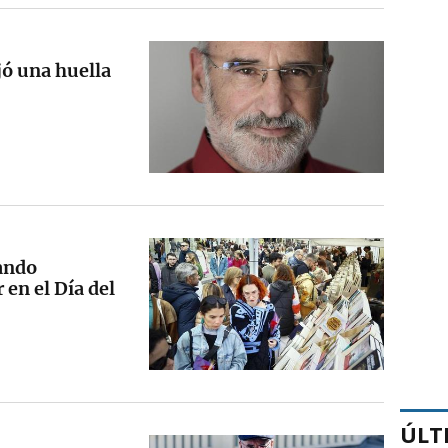
jó una huella
nando
 en el Día del
ÚLT