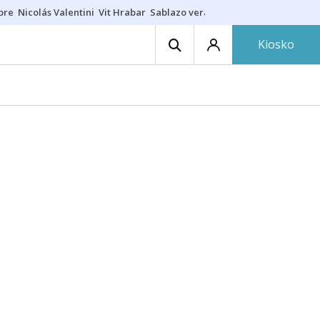
ibre
Nicolás Valentini
Vit Hrabar
Sablazo veraniego
Damion Baugh
A
Kiosko