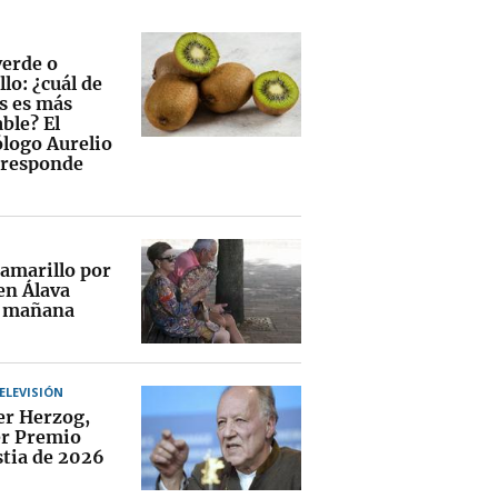
verde o
lo: ¿cuál de
os es más
ble? El
ólogo Aurelio
 responde
 amarillo por
en Álava
 mañana
TELEVISIÓN
r Herzog,
r Premio
tia de 2026