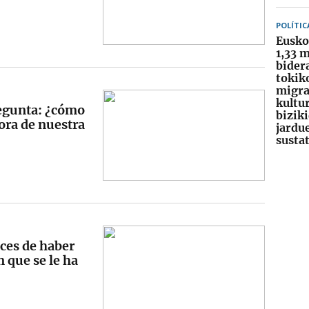
POLÍTIC
Eusko
1,33 m
bider
tokik
migra
kultu
regunta: ¿cómo
bizik
hora de nuestra
jardu
susta
ces de haber
n que se le ha