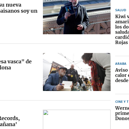
su nueva
aisanos soy un
SALUD
Kiwi 
amaril
los d
saluda
cardi
Rojas
sa vasca" de
ARABA
elona
Aviso
calor 
desde
CINE Y 
Werne
prime
Records,
Donos
mañana'