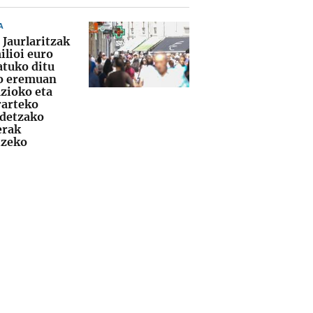
A
 Jaurlaritzak
ilioi euro
atuko ditu
o eremuan
zioko eta
rarteko
idetzako
erak
tzeko