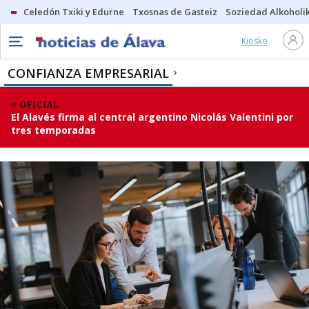
Celedón Txiki y Edurne
Txosnas de Gasteiz
Soziedad Alkoholi
Kiosko
CONFIANZA EMPRESARIAL
OFICIAL
El Alavés firma al central argentino Nicolás Valentini por
tres temporadas