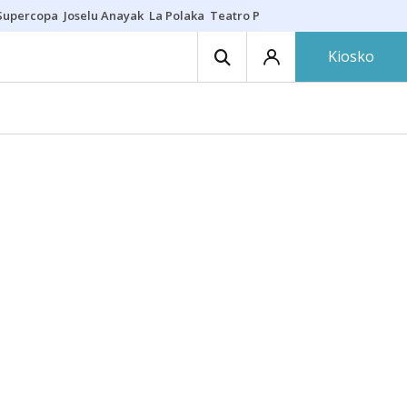
Supercopa
Joselu Anayak
La Polaka
Teatro Principal
Asier Villalibre
N
Kiosko