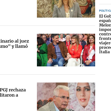
POLÍTIC
El Go
españ
Melon
impo
contr
fronte
inario al juez
viajer
smo" y llamó
proce
Italia
PGJ rechaza
litaron a