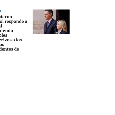
A
bierno
ol responde a
i
niendo
oles
rizos a los
os
dentes de