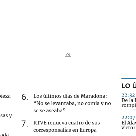
LO 
6
22:32
pieza
Los últimos días de Maradona:
De la 
“No se levantaba, no comía y no
rompi
se se aseaba”
sas y
22:07
7
RTVE renueva cuatro de sus
El Ala
victo
corresponsalías en Europa
rada