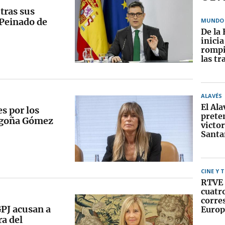
tras sus
z Peinado de
MUNDO
De la 
inici
rompi
las tr
ALAVÉS
El Ala
s por los
prete
egoña Gómez
victor
Santa
CINE Y 
RTVE 
cuatr
corre
GPJ acusan a
Europ
ra del