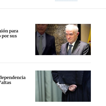
nión para
o por sus
ndependencia
"altas