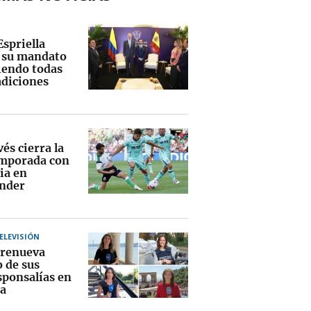
Espriella
a su mandato
endo todas
adiciones
vés cierra la
mporada con
ia en
nder
TELEVISIÓN
renueva
o de sus
sponsalías en
a