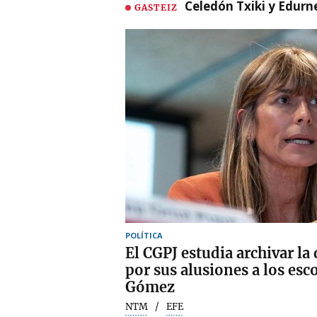
Celedón Txiki y Edurne
GASTEIZ
POLÍTICA
El CGPJ estudia archivar la
por sus alusiones a los esc
Gómez
NTM
EFE