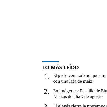
LO MÁS LEÍDO
1
El plato venezolano que em
con una lata de maíz
2
En imágenes: Paseíllo de Blu
Neskas del día 7 de agosto
3
El Alavés cierra la pretempo