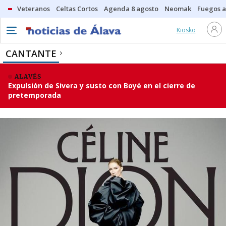
Veteranos
Celtas Cortos
Agenda 8 agosto
Neomak
Fuegos ar
Kiosko
CANTANTE
ALAVÉS
Expulsión de Sivera y susto con Boyé en el cierre de
pretemporada