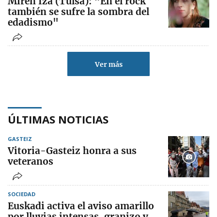
Miren Iza (Tulsa): “En el rock
también se sufre la sombra del
edadismo"
Ver más
ÚLTIMAS NOTICIAS
GASTEIZ
Vitoria-Gasteiz honra a sus
veteranos
SOCIEDAD
Euskadi activa el aviso amarillo
por lluvias intensas, granizo y