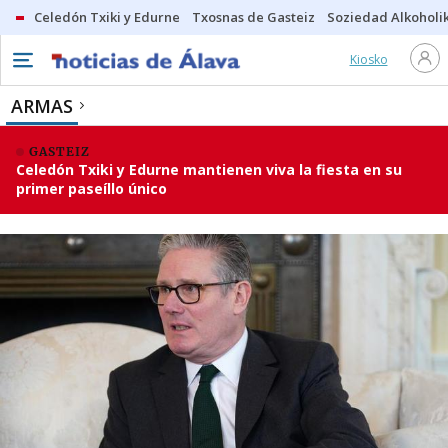
Celedón Txiki y Edurne
Txosnas de Gasteiz
Soziedad Alkoholi
Kiosko
ARMAS
GASTEIZ
Celedón Txiki y Edurne mantienen viva la fiesta en su
primer paseíllo único