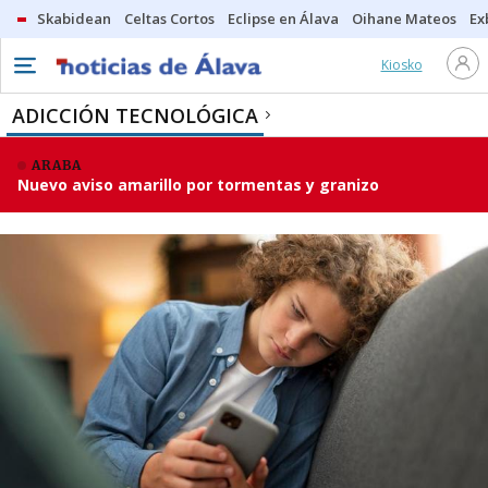
Skabidean
Celtas Cortos
Eclipse en Álava
Oihane Mateos
Ex
Kiosko
ADICCIÓN TECNOLÓGICA
ARABA
Nuevo aviso amarillo por tormentas y granizo