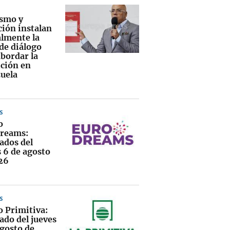
smo y
ción instalan
lmente la
de diálogo
abordar la
ición en
uela
S
o
reams:
ados del
s 6 de agosto
26
S
o Primitiva:
ado del jueves
agosto de