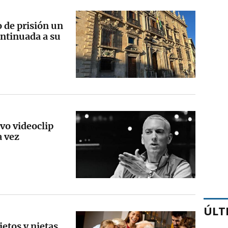
 de prisión un
ntinuada a su
o videoclip
a vez
ÚLT
ietos y nietas