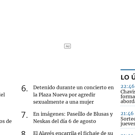
LO 
6
22:46
Detenido durante un concierto en
Chavi
del
la Plaza Nueva por agredir
forma
abord
sexualmente a una mujer
7
21:46
En imágenes: Paseíllo de Blusas y
Sorte
os de
Neskas del día 6 de agosto
jueve
8
El Alavés encarrila el fichaje de su