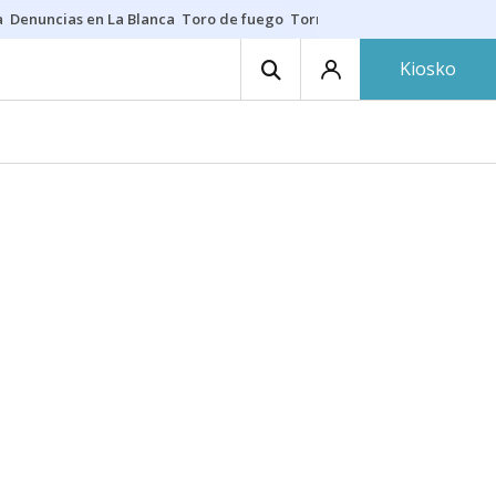
a
Denuncias en La Blanca
Toro de fuego
Tornike Shengelia
Youssouph
Kiosko