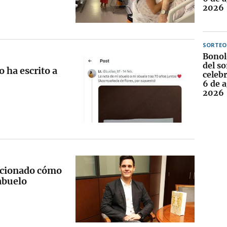
2026
SORTEO
Bonol
del so
 ha escrito a
celebr
6 de 
2026
ocionado cómo
 abuelo