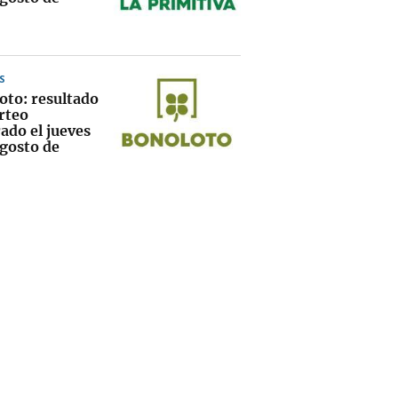
S
oto: resultado
rteo
ado el jueves
agosto de