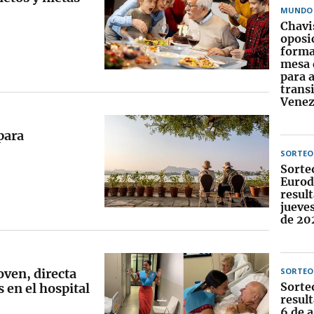
MUNDO
Chavi
oposi
forma
mesa 
para 
trans
Venez
para
SORTEO
Sorte
Eurod
result
jueve
de 20
oven, directa
SORTEO
Sorte
 en el hospital
result
6 de 