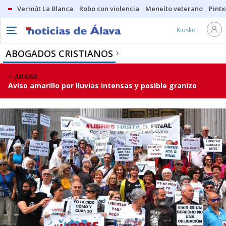
Vermút La Blanca
Robo con violencia
Meneíto veterano
Pintx
Kiosko
ABOGADOS CRISTIANOS
ARABA
Aviso amarillo por lluvias intensas y posible granizo