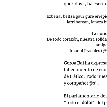
queridos", ha escrit
Ezbehar beltza gaur gure errepi
larri batean, lanera 
La noti
De todo corazón, nuestra solidar
amigo
— Imanol Pradales (
Geroa Bai
ha expres
fallecimiento de cinc
de tráfico. Todo nue
y compañer@s".
El parlamentario de
"todo el
dolor
" del 