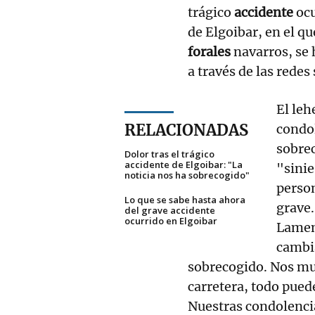
trágico
accidente
ocu
de Elgoibar, en el qu
forales
navarros, se 
a través de las rede
El le
RELACIONADAS
condol
sobre
Dolor tras el trágico
accidente de Elgoibar: "La
"sinie
noticia nos ha sobrecogido"
person
Lo que se sabe hasta ahora
grave.
del grave accidente
ocurrido en Elgoibar
Lamen
cambia
sobrecogido. Nos mue
carretera, todo puede
Nuestras condolencia