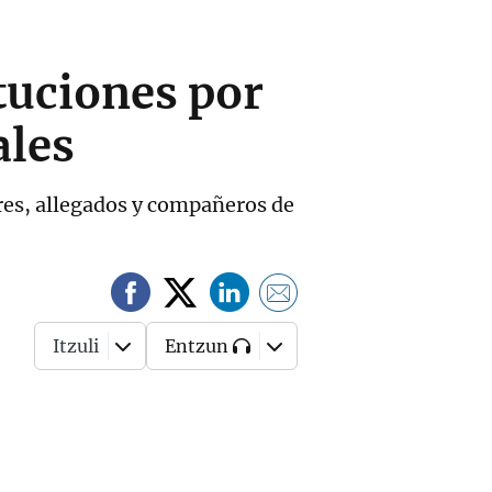
ituciones por
ales
ares, allegados y compañeros de
Itzuli
Entzun