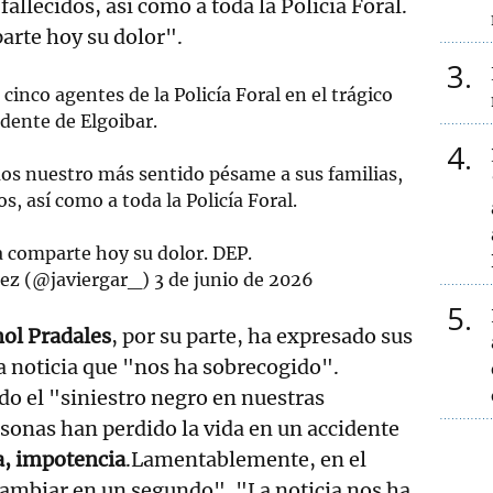
allecidos, así como a toda la Policía Foral.
arte hoy su dolor".
3
inco agentes de la Policía Foral en el trágico
idente de Elgoibar.
4
s nuestro más sentido pésame a sus familias,
, así como a toda la Policía Foral.
 comparte hoy su dolor. DEP.
nez (@javiergar_)
3 de junio de 2026
5
ol Pradales
, por su parte, ha expresado sus
a noticia que "nos ha sobrecogido".
o el "siniestro negro en nuestras
rsonas han perdido la vida en un accidente
a, impotencia
.Lamentablemente, en el
cambiar en un segundo". "La noticia nos ha