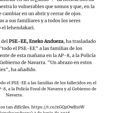
stra lo vulnerables que somos y que, en la
 cambiar en un abrir y cerrar de ojos.
s a sus familiares y a todos los seres
o el lehendakari.
l del
PSE-EE, Eneko Andueza
, ha trasladado
"todo el PSE-EE" a las familias de los
dente de esta mañana en la AP-8, a la Policía
l Gobierno de Navarra. "Un abrazo en estos
les", ha añadido.
o el PSE-EE a las familias de los fallecidos en el
8, a la Policía Foral de Navarra y al Gobierno de
Navarra.
s tan difíciles.
https://t.co/xGQzOwB10W
@enekoandueza)
3 de junio de 2026