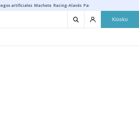
egos artificiales
Machete
Racing-Alavés
Paseíllo 7 agosto
Seguro h
Kiosko