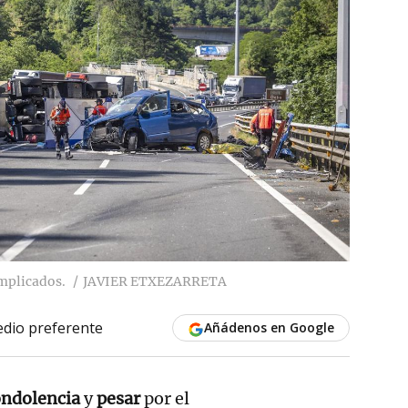
implicados.
JAVIER ETXEZARRETA
dio preferente
Añádenos en Google
ondolencia
y
pesar
por el