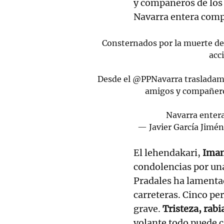
y compañeros de los f
Navarra entera comp
Consternados por la muerte de c
acc
Desde el
@PPNavarra
trasladamo
amigos y compañeros
Navarra entera
— Javier García Jimé
El lehendakari,
Iman
condolencias por un
Pradales ha lamentad
carreteras. Cinco pe
grave.
Tristeza, rabi
volante todo puede 