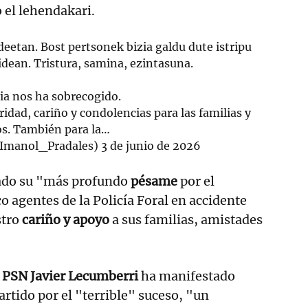
o el lehendakari.
deetan. Bost pertsonek bizia galdu dute istripu
bidean. Tristura, samina, ezintasuna.
cia nos ha sobrecogido.
idad, cariño y condolencias para las familias y
s. También para la…
@Imanol_Pradales)
3 de junio de 2026
ado su "más profundo
pésame
por el
o agentes de la Policía Foral en accidente
stro
cariño y apoyo
a sus familias, amistades
l
PSN Javier Lecumberri
ha manifestado
partido por el "terrible" suceso, "un