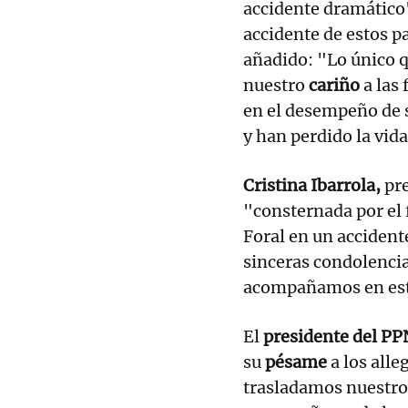
accidente dramático
accidente de estos p
añadido: "Lo único 
nuestro
cariño
a las
en el desempeño de s
y han perdido la vida
Cristina Ibarrola,
pre
"consternada por el 
Foral en un accident
sinceras condolencia
acompañamos en est
El
presidente del PP
su
pésame
a los alle
trasladamos nuestro