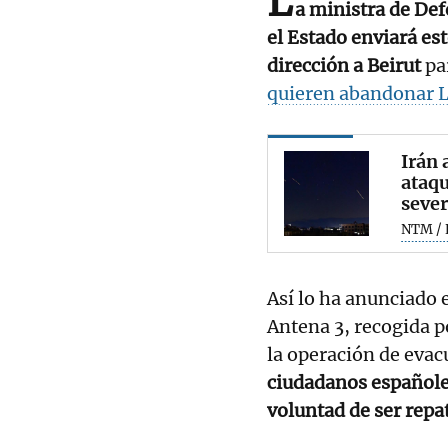
L
a ministra de De
el Estado enviará est
dirección a Beirut
pa
quieren abandonar L
Irán 
ataqu
seve
NTM / 
Así lo ha anunciado 
Antena 3, recogida p
la operación de evac
ciudadanos españole
voluntad de ser repa