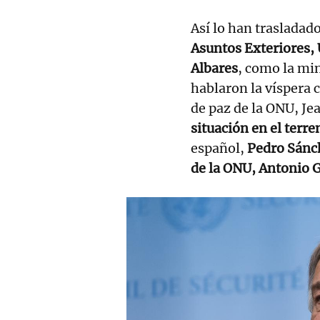
Así lo han trasladad
Asuntos Exteriores,
Albares
, como la mi
hablaron la víspera 
de paz de la ONU, Je
situación en el terre
español,
Pedro Sánche
de la ONU, Antonio G