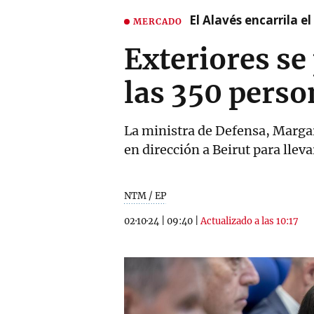
El Alavés encarrila e
MERCADO
Exteriores se
las 350 perso
La ministra de Defensa, Margari
en dirección a Beirut para llev
NTM / EP
02·10·24
|
09:40
|
Actualizado a las 10:17