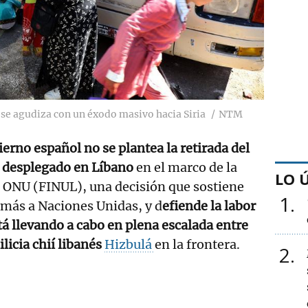
is se agudiza con un éxodo masivo hacia Siria
NTM
erno español no se plantea la retirada del
 desplegado en Líbano
en el marco de la
LO 
a ONU (FINUL), una decisión que sostiene
1
más a Naciones Unidas, y d
efiende la labor
á llevando a cabo en plena escalada entre
ilicia chií libanés
Hizbulá
en la frontera.
2