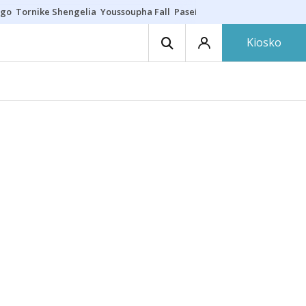
ego
Tornike Shengelia
Youssoupha Fall
Paseíllo único
Kosner sigue c
Kiosko