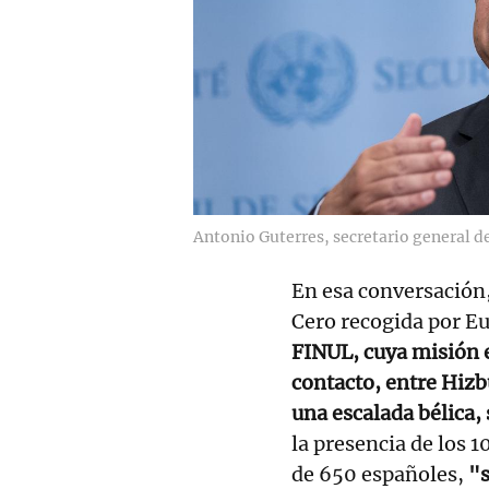
Antonio Guterres, secretario general d
En esa conversación,
Cero recogida por E
FINUL, cuya misión e
contacto, entre Hizbu
una escalada bélica,
la presencia de los 1
de 650 españoles,
"s