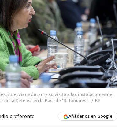
s, interviene durante su visita a las instalaciones del
 de la Defensa en la Base de ‘Retamares’.
EP
dio preferente
Añádenos en Google