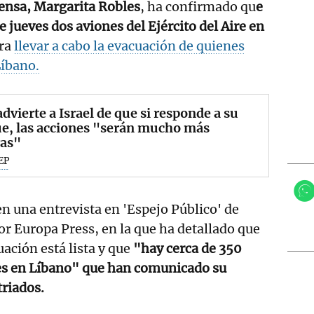
fensa, Margarita Robles
, ha confirmado qu
e
e jueves dos aviones del Ejército del Aire en
ra
llevar a cabo la evacuación de quienes
íbano.
advierte a Israel de que si responde a su
e, las acciones "serán mucho más
ras"
EP
en una entrevista en 'Espejo Público' de
or Europa Press, en la que ha detallado que
uación está lista y que
"hay cerca de 350
s en Líbano" que han comunicado su
triados.